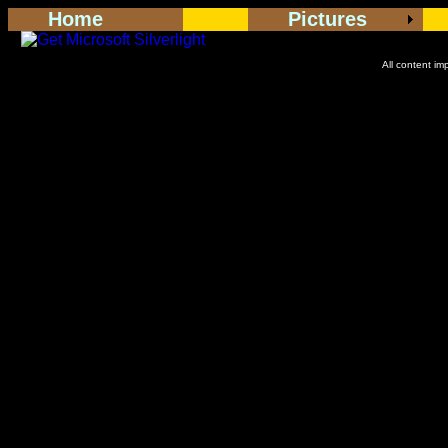
Home
Pictures
<
All content im